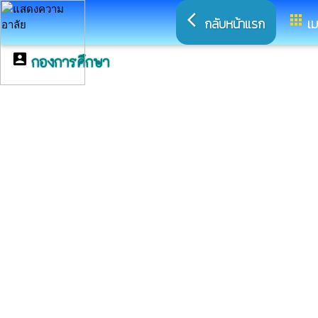
arrow_back_ios
apps
กลับหน้าแรก
เม
account_box
กองการศึกษา