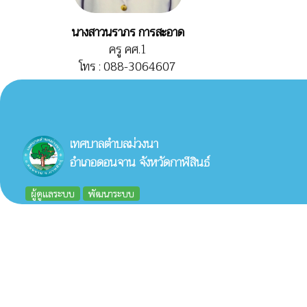
นางสาวนราภร การสะอาด
ครู คศ.1
โทร : 088-3064607
เทศบาลตำบลม่วงนา
อำเภอดอนจาน จังหวัดกาฬสินธ์
ผู้ดูแลระบบ
พัฒนาระบบ