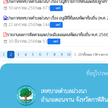
ประกาศเทศบาลตำบลม่วงนา เรื่อง บัญชีรายการที่ดินและสิ่งปลูกสร
30 มกราคม 2569
673
แชร์
event
visibility
ประกาศเทศบาลตำบลม่วงนา เรื่อง อนุมัติใช้แผนพัฒาท้องถิ่น (พ.ศ
21 มกราคม 2569
144
แชร์
event
visibility
รายงานผลการติดตามและประเมินผลแผนพัฒนาท้องถิ่น พ.ศ. 25
30 ธันวาคม 2568
53
แชร์
event
visibility
1
2
3
4
5
6
7
8
9
10
1 - 20 (ทั้งหมด 196 รายการ
ที่อยู่ไปร
เทศบาลตำบลม่วงนา
อำเภอดอนจาน จังหวัดกาฬสิน