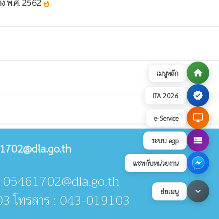
้าง พ.ศ. 2562
whatshot
home
เมนูหลัก
verified
ITA 2026
desktop_windows
e-Service
view_list
ระบบ egp
1702@dla.go.th
แชทกับหน่วยงาน
an_05461702@dla.go.th
keyboard_arrow_down
ย่อเมนู
03 โทรสาร : 043-019103