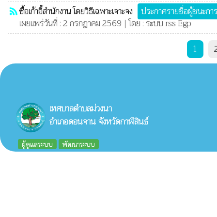
ซื้อเก้าอี้สำนักงาน โดยวิธีเฉพาะเจาะจง
ประกาศรายชื่อผู้ชนะก
rss_feed
เผยแพร่วันที่ : 2 กรกฎาคม 2569 | โดย : ระบบ rss Egp
1
เทศบาลตำบลม่วงนา
อำเภอดอนจาน จังหวัดกาฬสินธ์
ผู้ดูแลระบบ
พัฒนาระบบ