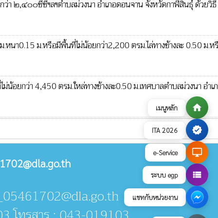
่า ๒,๔๐๐ซีซีฯลฯตำบลม่วงนา อำเภอดอนจาน จังหวัดกาฬสินธุ์ ด้วยวิธี
.หนา0.15 ม.หรือมีพื้นที่ไม่น้อยกว่า2,200 ตรม.ไล่ทางข้างละ 0.50 ม.ห
้นที่ไม่น้อยกว่า 4,450 ตรม.ใหล่ทางข้างละ0.50 ม.เทศบาลตำบลม่วงนา อำ
home
เมนูหลัก
verified
ITA 2026
desktop_windows
e-Service
1702@dla.go.th
view_list
ระบบ egp
an_05461702@dla.go.th
แชทกับหน่วยงาน
03 โทรสาร : 043-019103